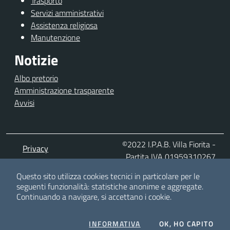
Trasporto
Servizi amministrativi
Assistenza religiosa
Manutenzione
Notizie
Albo pretorio
Amministrazione trasparente
Avvisi
©2022 I.P.A.B. Villa Fiorita -
Privacy
Partita IVA 01959310267
Note legali
Tutti i diritti sono riservati
Questo sito utilizza cookies tecnici in particolare per le
seguenti funzionalità: statistiche anonime e aggregate.
Realizzazione del sito
Continuando a navigare, si accettano i cookie.
Dichiarazione di
accessibilità
SUI COOKIES
INFORMATIVA
OK, HO CAPITO